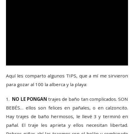
Aquí les comparto algunos TIPS, que a mí me sirvieron
para gozar al 100 la alberca y la playa:
1.
NO LE PONGAN
trajes de baño tan complicados. SON
BEBÉS… ellos son felices en pañales, o en calzoncito.
Hay trajes de baño hermosos, le llevé 3 y terminó en
pañal. El traje les aprieta y ellos necesitan libertad.
Pobres niñas ahí las traemos con el holán y combinado