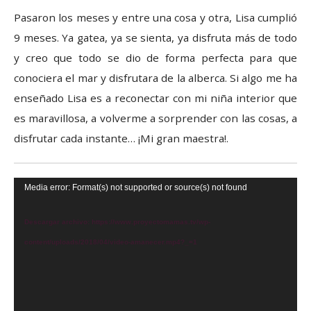
Pasaron los meses y entre una cosa y otra, Lisa cumplió
9 meses. Ya gatea, ya se sienta, ya disfruta más de todo
y creo que todo se dio de forma perfecta para que
conociera el mar y disfrutara de la alberca. Si algo me ha
enseñado Lisa es a reconectar con mi niña interior que
es maravillosa, a volverme a sorprender con las cosas, a
disfrutar cada instante… ¡Mi gran maestra!.
Reproductor
Media error: Format(s) not supported or source(s) not found
de
Descargar archivo: https://www.proyectomamas.tv/wp-
vídeo
content/uploads/2018/04/video-amanecer.mp4?_=1