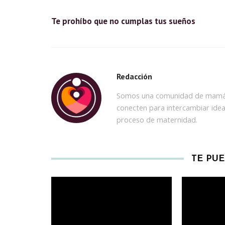
Te prohíbo que no cumplas tus sueños
Redacción
Somos una comunidad de mamás
conecten para intercambiar idea
proceso de maternidad.
TE PU