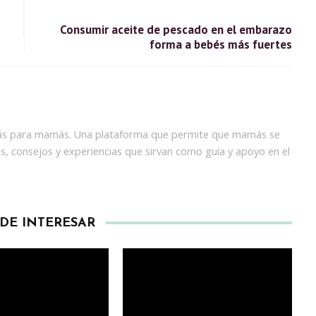
Consumir aceite de pescado en el embarazo
forma a bebés más fuertes
 para mamás. Una plataforma que permite que mamás se
s, consejos y experiencias que sirvan como guía y apoyo en el
EDE INTERESAR