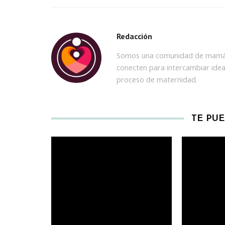
Redacción
Somos una comunidad de mamás
conecten para intercambiar idea
proceso de maternidad.
TE PU