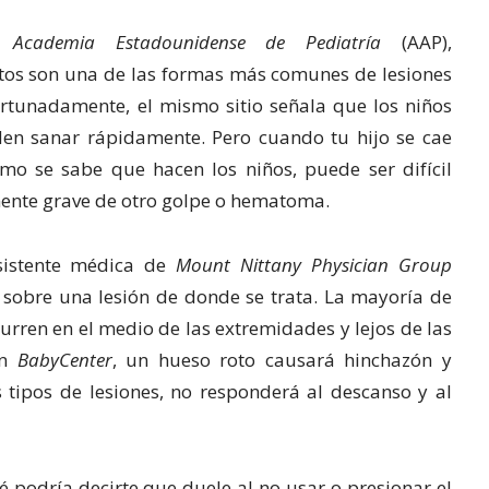
la
Academia Estadounidense de Pediatría
(AAP),
otos son una de las formas más comunes de lesiones
rtunadamente, el mismo sitio señala que los niños
den sanar rápidamente. Pero cuando tu hijo se cae
mo se sabe que hacen los niños, puede ser difícil
mente grave de otro golpe o hematoma.
sistente médica de
Mount Nittany Physician Group
 sobre una lesión de donde se trata. La mayoría de
urren en el medio de las extremidades y lejos de las
on
BabyCenter
, un hueso roto causará hinchazón y
s tipos de lesiones, no responderá al descanso y al
é podría decirte que duele al no usar o presionar el